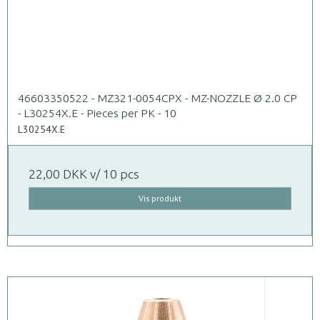
46603350522 - MZ321-0054CPX - MZ-NOZZLE Ø 2.0 CP
- L30254X.E - Pieces per PK - 10
L30254X.E
22,00 DKK
v/ 10 pcs
Vis produkt