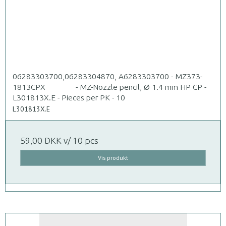
06283303700,06283304870, A6283303700 - MZ373-
1813CPX - MZ-Nozzle pencil, Ø 1.4 mm HP CP -
L301813X.E - Pieces per PK - 10
L301813X.E
59,00 DKK
v/ 10 pcs
Vis produkt