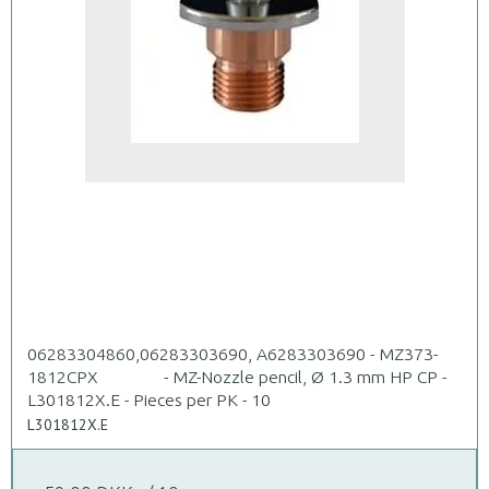
06283304860,06283303690, A6283303690 - MZ373-
1812CPX - MZ-Nozzle pencil, Ø 1.3 mm HP CP -
L301812X.E - Pieces per PK - 10
L301812X.E