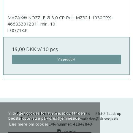
MAZAK® NOZZLE Ø 3.0 CP Ref: MZ321-1030CPX -
46683301281 - min. 10
L30771X.E
19,00 DKK
v/ 10 pcs
Vis produkt
Vi bruger cookies for at sikre, at du får den
SK-Svejsemateriel APS
Hørskætten 28
2630 Taastrup
bedste oplevelse på vores hjemmeside.
Telefonnr.
:
+45 43 69 69 10
E-mail
:
dan@sk-svejs.dk
CVR-nummer
:
41842849
Læs mere om cookies
Linkedin