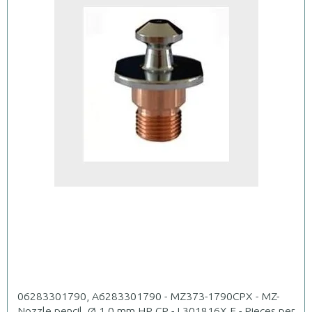
06283301790, A6283301790 - MZ373-1790CPX - MZ-
Nozzle pencil, Ø 1.0 mm HP CP - L301816X.E - Pieces per