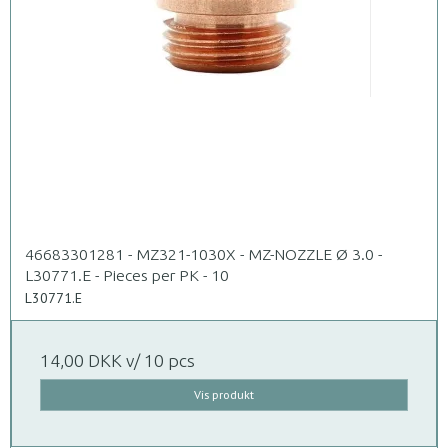
46683301281 - MZ321-1030X - MZ-NOZZLE Ø 3.0 -
L30771.E - Pieces per PK - 10
L30771.E
14,00 DKK
v/ 10 pcs
Vis produkt