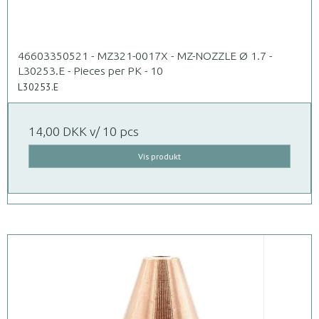
46603350521 - MZ321-0017X - MZ-NOZZLE Ø 1.7 -
L30253.E - Pieces per PK - 10
L30253.E
14,00 DKK
v/ 10 pcs
Vis produkt