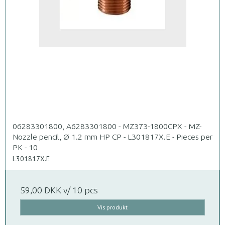
06283301800, A6283301800 - MZ373-1800CPX - MZ-
Nozzle pencil, Ø 1.2 mm HP CP - L301817X.E - Pieces per
PK - 10
L301817X.E
59,00 DKK
v/ 10 pcs
Vis produkt