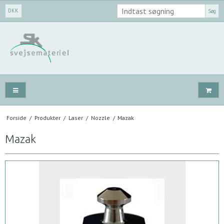
DKK
Søg
Forside
/
Produkter
/
Laser
/
Nozzle
/
Mazak
Mazak