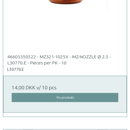
46603350522 - MZ321-1025X - MZ-NOZZLE Ø 2.5 -
L30770.E - Pieces per PK - 10
L30770.E
14,00 DKK
v/ 10 pcs
Vis produkt