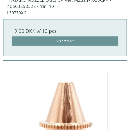
MAZAK® NOZZLE Ø 2.5 CP Ref: MZ321-1025CPX -
46603350522 - min. 10
L30770X.E
19,00 DKK
v/ 10 pcs
Vis produkt