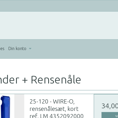
ues
Din konto
der + Rensenåle
25-120 - WIRE-O,
34,0
rensenålesæt, kort
ref. LM 4352092000
V