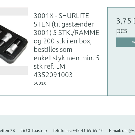
3001X - SHURLITE
3,75
STEN (til gastænder
pcs
3001) 5 STK./RAMME
og 200 stk i en box,
V
bestilles som
enkeltstyk men min. 5
stk ref. LM
4352091003
3001X
ætten 28
2630 Taastrup
Telefonnr.
:
+45 43 69 69 10
E-mail
:
dan@sk