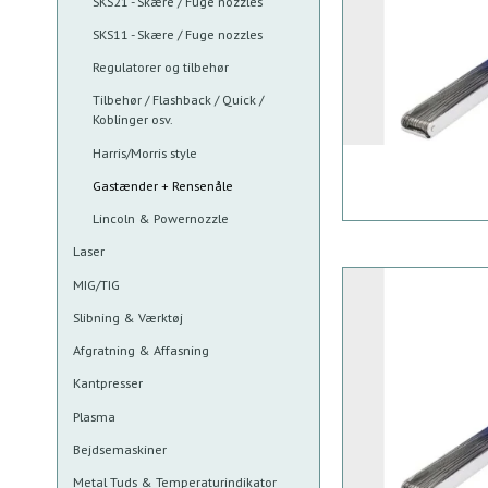
SKS21 - Skære / Fuge nozzles
SKS11 - Skære / Fuge nozzles
Regulatorer og tilbehør
Tilbehør / Flashback / Quick /
Koblinger osv.
Harris/Morris style
Gastænder + Rensenåle
Lincoln & Powernozzle
Laser
MIG/TIG
Slibning & Værktøj
Afgratning & Affasning
Kantpresser
Plasma
Bejdsemaskiner
Metal Tuds & Temperaturindikator