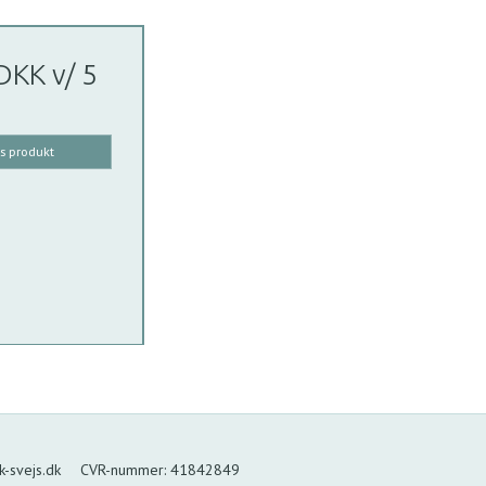
 DKK
v/ 5
is produkt
-svejs.dk
CVR-nummer
:
41842849