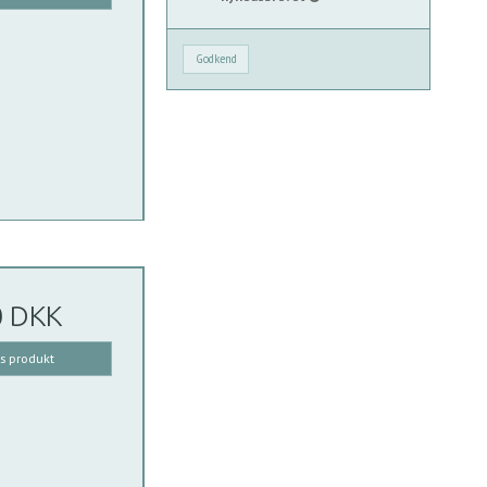
Godkend
0 DKK
is produkt