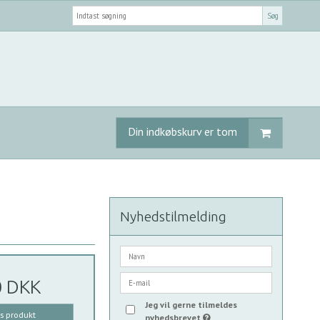
Søg
Din indkøbskurv er tom
Nyhedstilmelding
0 DKK
Jeg vil gerne tilmeldes
is produkt
nyhedsbrevet