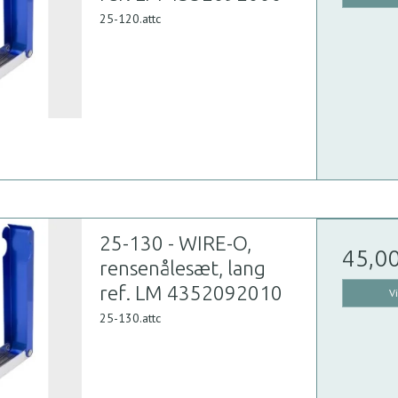
25-120.attc
25-130 - WIRE-O,
45,0
rensenålesæt, lang
ref. LM 4352092010
V
25-130.attc