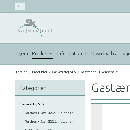
DKK
Hjem
Produkter
Information
Download catalog
Forside
/
Produkter
/
Gasværktøj SKS
/
Gastænder + Rensenåle
Gastæn
Kategorier
Gasværktøj SKS
Torches + Sæt SKS21 + tilbehør
Torches + Sæt SKS11 + tilbehør