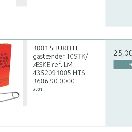
3001 SHURLITE
25,0
gastænder 10STK/
ÆSKE ref. LM
V
4352091005 HTS
3606.90.0000
3001