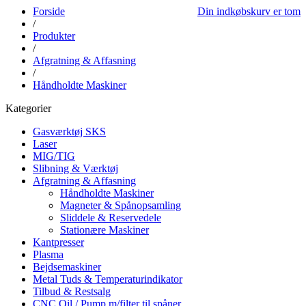
Forside
Din indkøbskurv er tom
/
Produkter
/
Afgratning & Affasning
/
Håndholdte Maskiner
Kategorier
Gasværktøj SKS
Laser
MIG/TIG
Slibning & Værktøj
Afgratning & Affasning
Håndholdte Maskiner
Magneter & Spånopsamling
Sliddele & Reservedele
Stationære Maskiner
Kantpresser
Plasma
Bejdsemaskiner
Metal Tuds & Temperaturindikator
Tilbud & Restsalg
CNC Oil / Pump m/filter til spåner